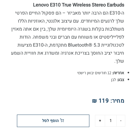
Lenovo E310 True Wireless Stereo Earbuds
ה-E310 הם הרבה יותר מאביזר – הם פסקול החיים הפרטי
שלך לרגעים המיוחדים. עם עיצוב אלגנטי, האוזניות הללו
משתלבות בקלות בשגרה היומיומית שלך, בין אם אתה מאזין
לפלייליסטים או משוחח עם חברים ובני משפחה. הודות
לטכנולוגיית Bluetooth® 5.3 מתקדמת, ה-E310 מציעות
חיבור יציב החוסך בצריכת אנרגיה ומשדרג את חוויית השמע
שלך.
אחריות:
12 חודשים יבואן רישמי
צבע:
לבן
מחיר:
119 ₪
הוסף לסל