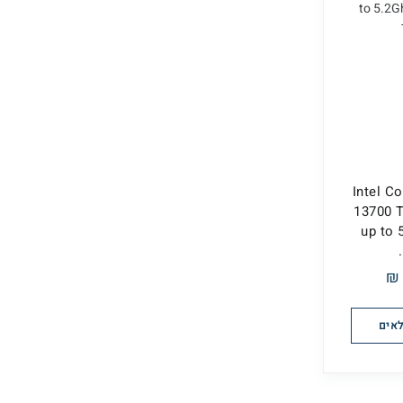
Intel Core-
13700 T
up to 
אים