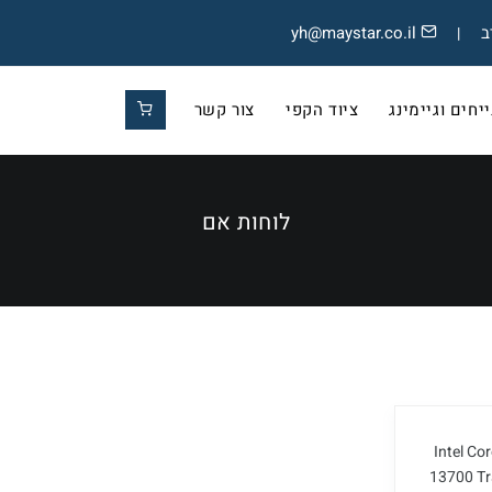
yh@maystar.co.il
|
חים וגיימינג
ציוד הקפי
צור קשר
לוחות אם