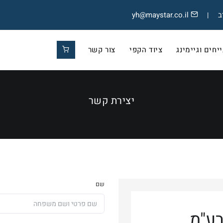
yh@maystar.co.il
|
חים וגיימינג
ציוד הקפי
צור קשר
יצירת קשר
שם
ע"מ