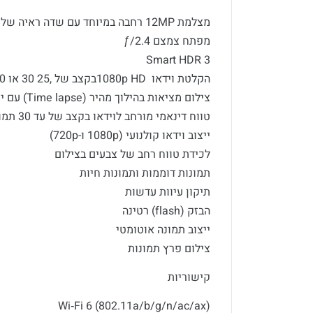
מצלמת 12MP רחבה במיוחד עם שדה ראיה של 122º
מפתח צמצם ƒ/2.4
Smart HDR 3
הקלטת וידאו 1080p HDבקצב של ,25 30 או 60 תמוניות/שניה
צילום מציאות בהילוך מהיר (Time lapse) עם ייצוב
טווח דינאמי מורחב לוידאו בקצב של עד 30 תמוניות/שניה
ייצוב וידאו קולנועי (1080p ו-720p)
לכידת טווח רחב של צבעים בצילום
תמונות דוממות ותמונות חיות
תיקון עיוות עדשות
הבזק (flash) רטינה
ייצוב תמונה אוטומטי
צילום פרץ תמונות
קישוריות
Wi‐Fi 6 (802.11a/b/g/n/ac/ax)