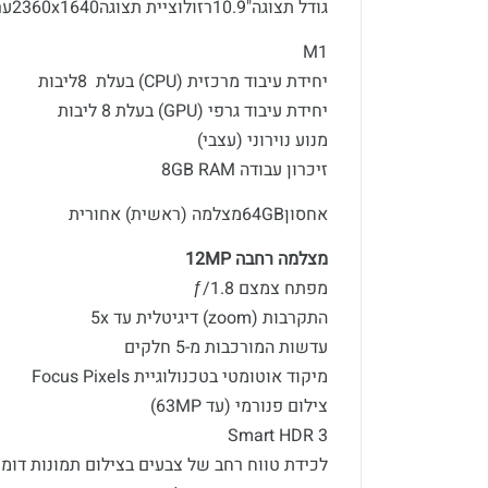
גודל תצוגה"10.9רזולוציית תצוגה2360x1640ערכת שבבים
M1
יחידת עיבוד מרכזית (CPU) בעלת 8ליבות
יחידת עיבוד גרפי (GPU) בעלת 8 ליבות
מנוע נוירוני (עצבי)
זיכרון עבודה 8GB RAM
אחסון64GBמצלמה (ראשית) אחורית
מצלמה רחבה 12MP
מפתח צמצם ƒ/1.8
התקרבות (zoom) דיגיטלית עד 5x
עדשות המורכבות מ-5 חלקים
מיקוד אוטומטי בטכנולוגיית Focus Pixels
צילום פנורמי (עד 63MP)
Smart HDR 3
לכידת טווח רחב של צבעים בצילום תמונות דוממ